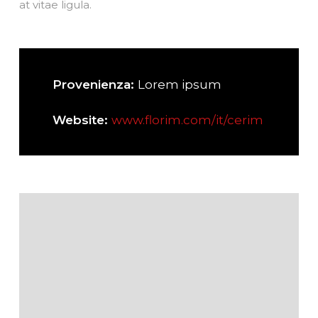
at vitae ligula.
Provenienza:
Lorem ipsum
Website:
www.florim.com/it/cerim